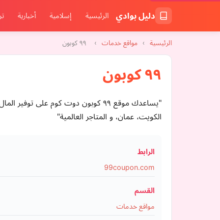
دليل بوادي
الرئيسية
إسلامية
أخبارية
تر
الرئيسية
›
مواقع خدمات
›
٩٩ كوبون
٩٩ كوبون
"يساعدك موقع ٩٩ كوبون دوت كوم على ت
الكويت، عمان، و المتاجر العالمية"
الرابط
99coupon.com
القسم
مواقع خدمات