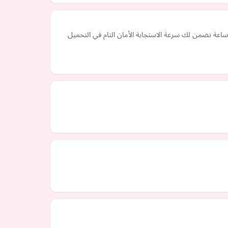
سة سطحة شمال جدة لنقل السيارات الفارهة والمصدومة نوفر أسطول هيدروليك كامل النزول يغطي كافة أحياء شمال جدة على مدار 24 ساعة نضمن لك سرعة الاستجابة الأمان التام في التحميل