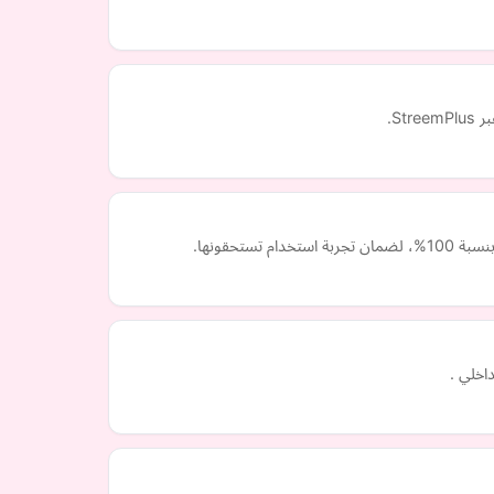
حقونها.
اخلي .