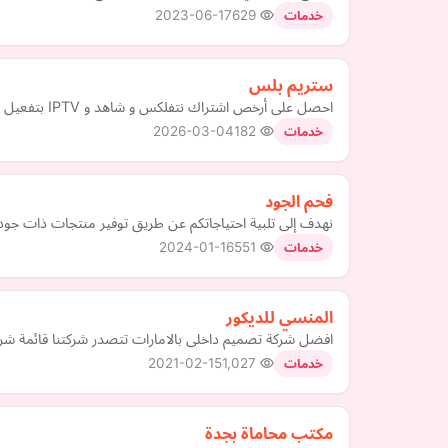
2023-06-17
629
خدمات
ستريم بلس
احصل على أرخص اشتراك نتفلكس و شاهد و IPTV بتفعيل فوري وضمان كامل. أسعار منافسة، دعم سريع، وتجديد سهل لجميع الاشتراكات عبر StreemPlus.
2026-03-04
182
خدمات
فحم الجود
نهدف إلى تلبية احتياجاتكم عن طريق توفير منتجات ذات جودة عالية وتنوع م
2024-01-16
551
خدمات
المنسي للديكور
افضل شركة تصميم داخلى بالامارات تتصدر شركتنا قائمة شرك
2021-02-15
1,027
خدمات
مكتب محاماة بجدة