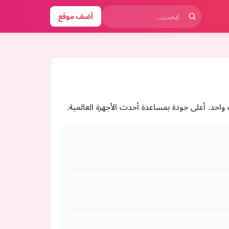
أضف موقع