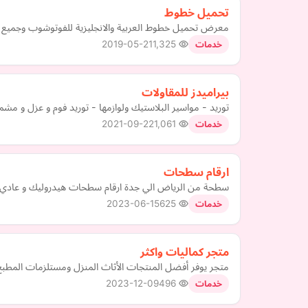
تحميل خطوط
معرض تحميل خطوط العربية والانجليزية للفوتوشوب وجميع بر
2019-05-21
1,325
خدمات
بيراميدز للمقاولات
توريد - مواسير البلاستيك ولوازمها - توريد فوم و عزل و مشم
2021-09-22
1,061
خدمات
ارقام سطحات
سطحة من الرياض الي جدة ارقام سطحات هيدروليك و عادي بأرخص الأسعار900 ريال/ سطحة من جده الي الريا
2023-06-15
625
خدمات
متجر كماليات واكثر
متجر يوفر أفضل المنتجات الأثاث المنزل ومستلزمات المطبخ 
2023-12-09
496
خدمات