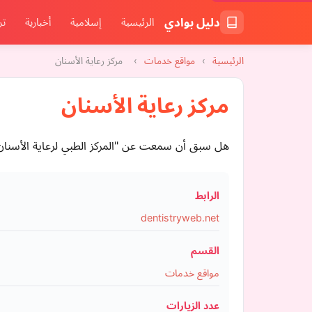
دليل بوادي
الرئيسية
إسلامية
أخبارية
تر
الرئيسية
›
مواقع خدمات
›
مركز رعاية الأسنان
مركز رعاية الأسنان
هل سبق أن سمعت عن "المركز الطبي لرعاية الأسنان"؟ حسنًا، ها قد سمعت. يضم TDC كل احتياجات أسنانك
الرابط
dentistryweb.net
القسم
مواقع خدمات
عدد الزيارات