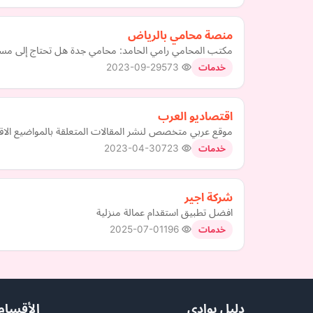
منصة محامي بالرياض
مكتب المحامي رامي الحامد: محامي جدة هل تحتاج إلى مساعد
2023-09-29
573
خدمات
اقتصاديو العرب
موقع عربي متخصص لنشر المقالات المتعلقة بالمواضيع الاقتصا
2023-04-30
723
خدمات
شركة اجير
افضل تطبيق استقدام عمالة منزلية
2025-07-01
196
خدمات
دليل بوادي
الأقسام