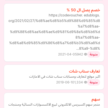
خصم يصل ال 50 %
https://codevoucher. edublogs.
org/2021/02/27/%d8%ae%d8%b5%d9%88%d9%85%d8
%a7%d8%aa-
%d9%88%d8%aa%d8%ae%d9%81%d9%8a%d8%b6%d
8%a7%d8%aa-
%d8%a8%d9%85%d9%86%d8%a7%d8%b3%d8%a8%d
8%a9-%d8%…
2021-04-05
942
منوعة
تعارف سناب شات
اكبر موقع لتعارف وحسابات سناب شات في الامارات
2019-06-10
1,334
منوعة
سهم
متجر سهم اكسبريس الالكتروني لبيع الاكسسوارات النسائية ومنتجات