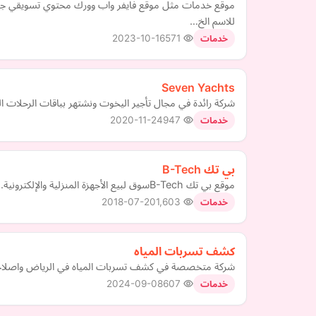
موقع خدمات مثل موقع فايفر واب وورك محتوي تسويقي جذاب
للاسم الخ…
2023-10-16
571
خدمات
Seven Yachts
شركة رائدة في مجال تأجير اليخوت ونشتهر بباقات الرحلات ال
2020-11-24
947
خدمات
بي تك B-Tech
موقع بي تك B-Techسوق لبيع الأجهزة المنزلية والإلكترونية.
2018-07-20
1,603
خدمات
كشف تسربات المياه
شركة متخصصة في كشف تسربات المياه في الرياض واصلاح
2024-09-08
607
خدمات