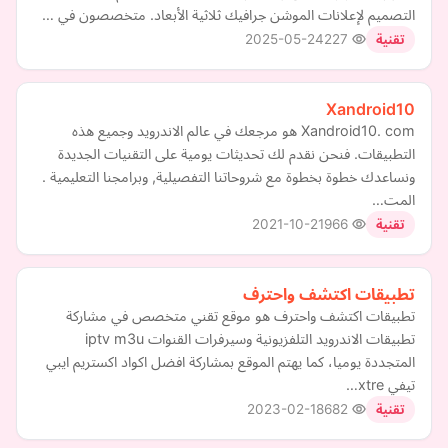
التصميم لإعلانات الموشن جرافيك ثلاثية الأبعاد. متخصصون في …
2025-05-24
227
تقنية
Xandroid10
Xandroid10. com هو مرجعك في عالم الاندرويد وجميع هذه
التطبيقات. فنحن نقدم لك تحديثات يومية على التقنيات الجديدة
ونساعدك خطوة بخطوة مع شروحاتنا التفصيلية, وبرامجنا التعليمية .
المت…
2021-10-21
966
تقنية
تطبيقات اكتشف واحترف
تطبيقات اكتشف واحترف هو موقع تقني متخصص في مشاركة
تطبيقات الاندرويد التلفزيونية وسيرفرات القنوات iptv m3u
المتجددة يوميا، كما يهتم الموقع بمشاركة افضل اكواد اكستريم ايبي
تيفي xtre…
2023-02-18
682
تقنية