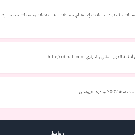
 حسابات تيك توك, حسابات إنستقرام, حسابات سناب تشات وحسابات جيميل. إضا
مائي والحراري http://kdmat. com
رها هيوستن.
روابط