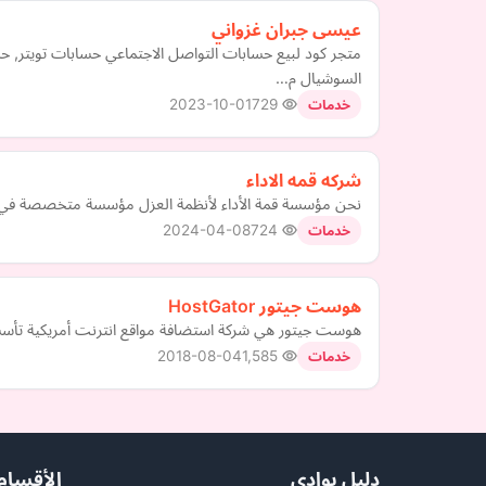
عيسى جبران غزواني
متجر كود لبيع حسابات التواصل الاجتماعي حسابات تويتر,
السوشيال م…
2023-10-01
729
خدمات
شركه قمه الاداء
نحن مؤسسة قمة الأداء لأنظمة العزل مؤسسة متخصصة في أنظمة العزل ال
2024-04-08
724
خدمات
هوست جيتور HostGator
هوست جيتور هي شركة استضافة مواقع انترنت أمريكية تأسست سنة 2002 ومق
2018-08-04
1,585
خدمات
دليل بوادي
الأقسام