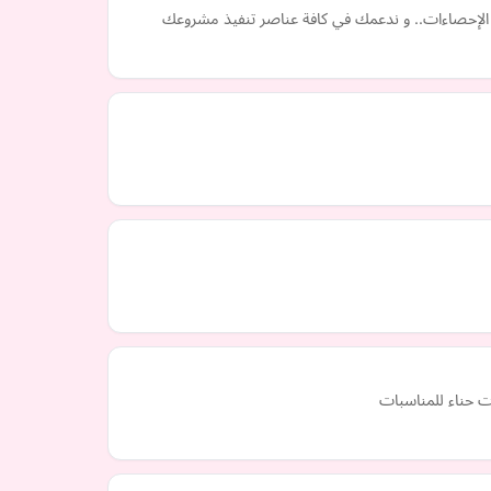
 و الإحصاءات.. و ندعمك في كافة عناصر تنفيذ مشروعك
 حناء للمناسبات