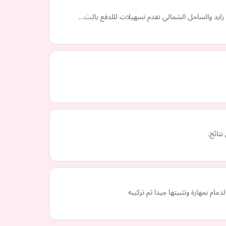
يخ زايد والساحل الشمالي نقدم تسهيلات لللدفع بالت…
تائج.
م بمهارة وتثبيتها جيدا ثم تركيبه