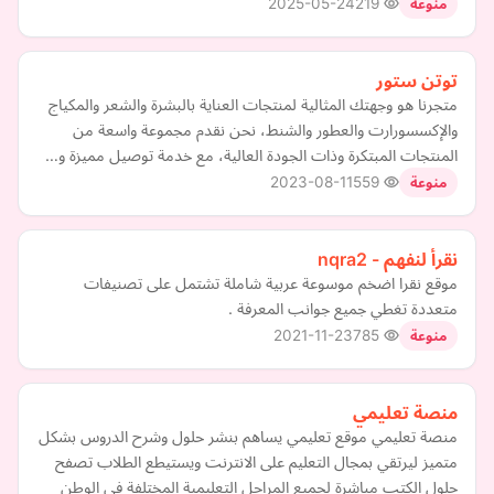
2025-05-24
219
منوعة
توتن ستور
متجرنا هو وجهتك المثالية لمنتجات العناية بالبشرة والشعر والمكياج
والإكسسورارت والعطور والشنط، نحن نقدم مجموعة واسعة من
المنتجات المبتكرة وذات الجودة العالية، مع خدمة توصيل مميزة و…
2023-08-11
559
منوعة
نقرأ لنفهم - nqra2
موقع نقرا اضخم موسوعة عربية شاملة تشتمل على تصنيفات
متعددة تغطي جميع جوانب المعرفة .
2021-11-23
785
منوعة
منصة تعليمي
منصة تعليمي موقع تعليمي يساهم بنشر حلول وشرح الدروس بشكل
متميز ليرتقي بمجال التعليم على الانترنت ويستيطع الطلاب تصفح
حلول الكتب مباشرة لجميع المراحل التعليمية المختلفة في الوطن