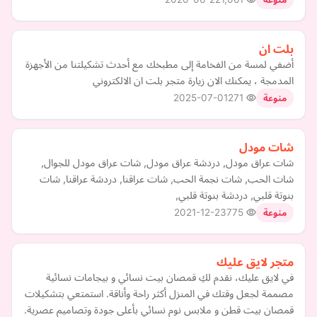
بلت ان
أضفي لمسة من الفخامة إلى مطبخك مع أحدث تشكيلتنا من الأجهزة
المدمجة ، يمكنك الان زيارة متجر بلت ان الالكتروني
2025-07-01
271
منوعة
شات مودل
شات عراق مودل, دردشة عراق مودل, شات عراق مودل للجوال,
شات الحب, شات نجمة الحب, شات عراقنا, دردشة عراقنا, شات
بنوتة قلبي, دردشة بنوتة قلبي,
2021-12-23
775
منوعة
متجر لايق عليك
في لايق عليك، نقدم لكِ قمصان بيت نسائي و بيجامات نسائية
مصممة لجعل وقتك في المنزل أكثر راحة وأناقة. استمتعي بتشكيلات
قمصان بيت قطن و ملابس نوم نسائي بأعلى جودة وتصاميم عصرية.