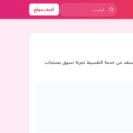
أضف موقع
، الزعتر بخصومات حتى 15%، شحن مجاني،ضمان ذهبي استفد من خدمة التقسيط تجربة تسوق بمنتجات