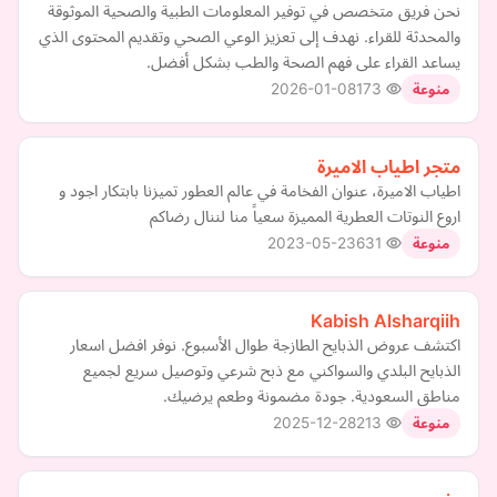
نحن فريق متخصص في توفير المعلومات الطبية والصحية الموثوقة
والمحدثة للقراء. نهدف إلى تعزيز الوعي الصحي وتقديم المحتوى الذي
يساعد القراء على فهم الصحة والطب بشكل أفضل.
2026-01-08
173
منوعة
متجر اطياب الاميرة
اطياب الاميرة، عنوان الفخامة في عالم العطور تميزنا بابتكار اجود و
اروع النوتات العطرية المميزة سعياً منا لننال رضاكم
2023-05-23
631
منوعة
Kabish Alsharqiih
اكتشف عروض الذبايح الطازجة طوال الأسبوع. نوفر افضل اسعار
الذبايح البلدي والسواكني مع ذبح شرعي وتوصيل سريع لجميع
مناطق السعودية. جودة مضمونة وطعم يرضيك.
2025-12-28
213
منوعة