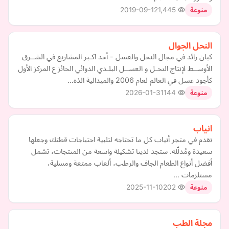
2019-09-12
1,445
منوعة
النحل الجوال
كيان رائد في مجال النحل والعسل - أحد اكـبر المشاريع في الشــرق
الأوســط لإنتاج النحـل و العســل البلـدي الدوائي الحائز ع المركز الأول
كأجود عسل في العالم لعام 2006 والميدالية الذه…
2026-01-31
144
منوعة
انياب
نقدم في متجر أنياب كل ما تحتاجه لتلبية احتياجات قطتك وجعلها
سعيدة ومُدلّلة. ستجد لدينا تشكيلة واسعة من المنتجات، تشمل
أفضل أنواع الطعام الجاف والرطب، ألعاب ممتعة ومسلية،
مستلزمات …
2025-11-10
202
منوعة
مجلة الطب