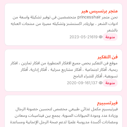
متجر برنسيس هير
نحن متجر princesshair متخصصين فى توفير تشكيلة واسعة من
ادوات الشعر ، بواريك, اكستنشنز وتشكيله مميزة من منتجات العنايه
بالشعر
2023-05-21
619
منوعة
فن التفكير
موقع فن التفكير يخص جميع الافكار المتطورة من افكار تمارين ، افكار
ربحية، أفكار اجتماعية ، أفكار مشاريع منزلية ، أفكار إدارية، أفكار
تسويقية، أفكار للشراء الناجح
2020-09-16
1,137
منوعة
فيرتسبيرم
فيرتيسبرم مكمل غذائي طبيعي مخصص لتحسين خصوبة الرجال
وزيادة عدد وجودة الحيوانات المنوية. يجمع بين فيتامينات ومعادن
ومضادات أكسدة مدروسة علميًا لدعم صحة الرجل الإنجابية ومساعدة