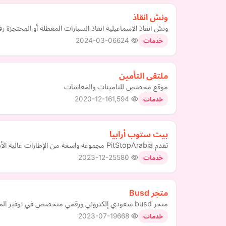
ونش انقاذ
ونش انقاذ الاسماعيلية انقاذ السيارات المعطلة أو المحتجزة 
2024-03-06
624
خدمات
ملتقى التأمين
موقع مخصص للتامينات والمعاشات
2020-12-16
1,594
خدمات
بيت ستوب أرابيا
تقدم PitStopArabia مجموعة واسعة من الإطارات عالية الأداء عبر الإنترنت في جميع أنحاء الإمارات العربية المتحدة لعملائنا الكرام. تعتبر PitStopArabia واحدة من الشركات الرائدة عبر الإن…
2023-12-25
580
خدمات
متجر Busd
متجر busd سعودي إلكتروني ورقمي متخصص في توفير المنتجات بجودة عالية وباسعار مناسبة, Busd جميع منتجاتنا اخترناها لكم بعناية وحب.
2023-07-19
668
خدمات