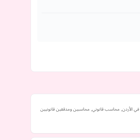
ي الأردن, محاسب قانوني, محاسبين ومدققين قانونيين