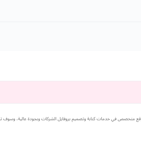
(عمل بروفايل الشركات - Company Profile Co) موقع متخصص في خدمات كتابة وتصميم بروفايل الشركات و