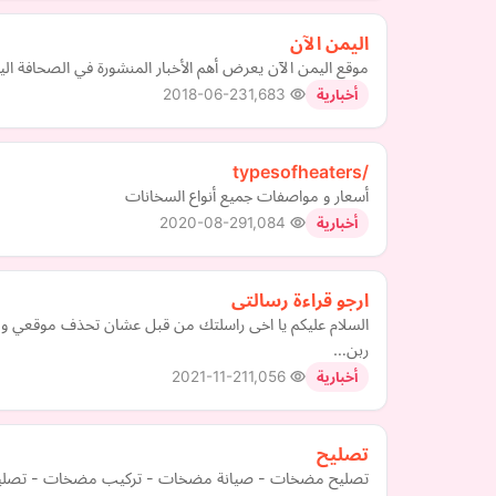
اليمن الآن
موقع اليمن الآن يعرض أهم الأخبار المنشورة في الصحافة اليم
2018-06-23
1,683
أخبارية
/typesofheaters
أسعار و مواصفات جميع أنواع السخانات
2020-08-29
1,084
أخبارية
ارجو قراءة رسالتى
السلام عليكم يا اخى راسلتك من قبل عشان تحذف موقعي وما
ربن…
2021-11-21
1,056
أخبارية
تصليح
تصليح مضخات - صيانة مضخات - تركيب مضخات - تصليح سخ