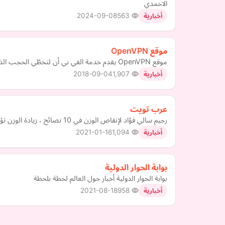
الاحمدي
2024-09-08
563
أخبارية
موقع OpenVPN
موقع OpenVPN يقدم خدمة الفي بي أن لتخطّي الحجب الذي يفرضه مزوّد الخدمة على مواقع معيّنة
2018-09-04
1,907
أخبارية
عرب تويت
رجيم سالي فؤاد لإنقاص الوزن في 10 نصائح ، زيادة الوزن تؤثر بشدة على معنويات الأشخاص لاسيما النساء لأن كل امرأة تهتم بمظهرها الخارجي أكثر من أي شيء، لذلك سنقدم رجيم سالي فؤاد لإنقا…
2021-01-16
1,094
أخبارية
بوابة الحوار الدولية
بوابة الحوار الدولية أخبار حول العالم لحظة بلحظة
2021-08-18
958
أخبارية