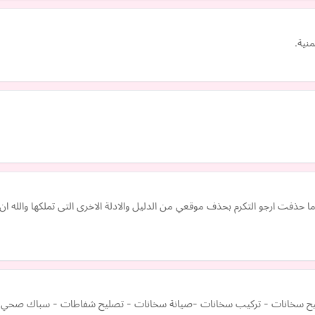
نية.
 حذفت ارجو التكرم بحذف موقعي من الدليل والادلة الاخرى التى تملكها والله
انات - تركيب سخانات -صيانة سخانات - تصليح شفاطات - سباك صحي بالكوي