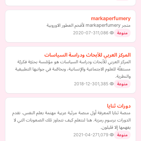
markaperfumery
متجر markaperfumery لأفخم العطور الاوروبية
2020-07-31
1,086
منوعة
​​المركز العربي للأبحاث ودراسة السياسات
المركز العربي للأبحاث ودراسة السياسات هو مؤسّسة بحثيّة فكريّة
مستقلّة للعلوم الاجتماعية والإنسانية، وبخاصّة في جوانبها التطبيقية
والنظرية.
2018-12-30
1,385
منوعة
دورات ثنايا
منصة ثنايا المعرفة أول منصة مرئية عربية مهتمة بعلم النفس، نقدم
الدورات برسوم رمزية. هنا لنتعلم كيف نتجاوز تلك الصعوبات التي لا
يفهمها إلا قليلون.
2021-04-27
1,079
منوعة