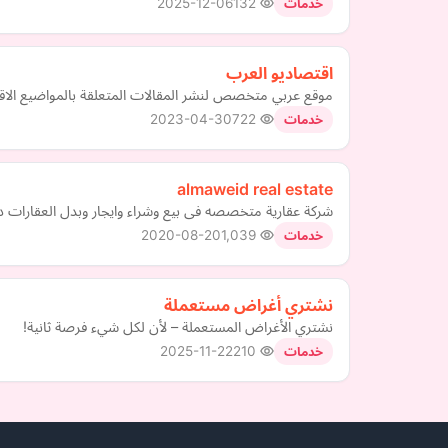
2025-12-06
132
خدمات
اقتصاديو العرب
موقع عربي متخصص لنشر المقالات المتعلقة بالمواضيع الاقتصا
2023-04-30
722
خدمات
almaweid real estate
شركة عقارية متخصصه فى بيع وشراء وايجار وبدل العقارات د
2020-08-20
1,039
خدمات
نشتري أغراض مستعملة
نشتري الأغراض المستعملة – لأن لكل شيء فرصة ثانية!
2025-11-22
210
خدمات