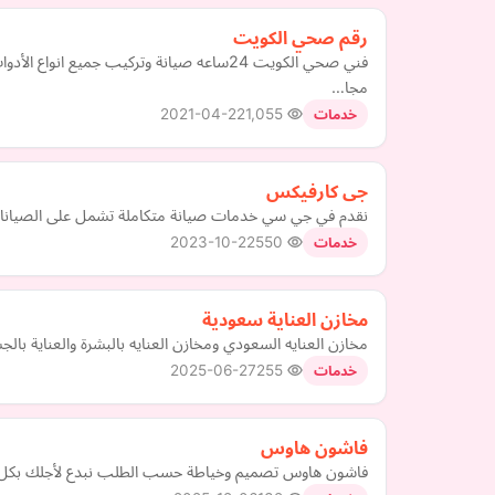
رقم صحي الكويت
مجا…
2021-04-22
1,055
خدمات
جى كارفيكس
نقدم في جي سي خدمات صيانة متكاملة تشمل على الصيانات ا
2023-10-22
550
خدمات
مخازن العناية سعودية
مخازن العنايه السعودي ومخازن العنايه بالبشرة والعناية بالجس
2025-06-27
255
خدمات
فاشون هاوس
فاشون هاوس تصميم وخياطة حسب الطلب نبدع لأجلك بكل حب n House