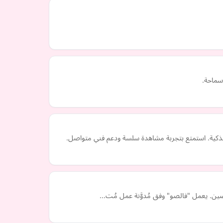
سماحة.
خصِّصين. يعمل "فالصو" وفق مُدوَّنة عمل مُت…