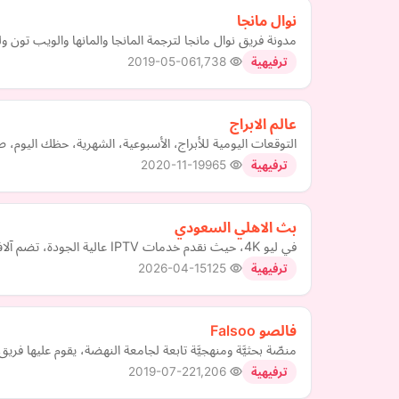
نوال مانجا
مدونة فريق نوال مانجا لترجمة المانجا والمانها والويب تون و
2019-05-06
1,738
ترفيهية
عالم الابراج
التوقعات اليومية للأبراج، الأسبوعية، الشهرية، حظك اليو
2020-11-19
965
ترفيهية
بث الاهلي السعودي
في ليو 4K، حيث نقدم خدمات IPTV عالية الجودة، تضم آلاف القنوات والأفلام والمسلسلات، مع بث فائق الوضوح يعمل على جميع الأجهزة الذكية. استمتع بتجربة مشاهدة سلسة ودعم فني متواصل.
2026-04-15
125
ترفيهية
فالصو Falsoo
منصّة بحثيَّة ومنهجيَّة تابعة لجامعة النهضة، يقوم عليها فري
2019-07-22
1,206
ترفيهية