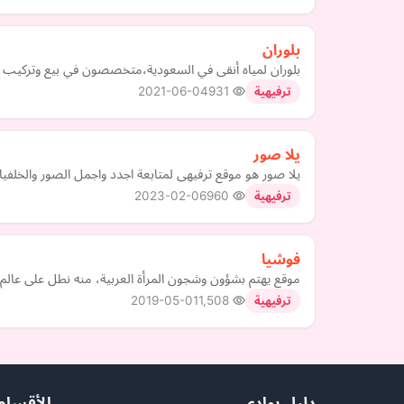
بلوران
بلوران لمياه أنقى في السعودية،متخصصون في بيع وتركيب جهاز 
2021-06-04
931
ترفيهية
يلا صور
يلا صور هو موقع ترفيهى لمتابعة اجدد واجمل الصور والخلفي
2023-02-06
960
ترفيهية
فوشيا
موقع يهتم بشؤون وشجون المرأة العربية، منه نطل على عالم ال
2019-05-01
1,508
ترفيهية
دليل بوادي
الأقسام