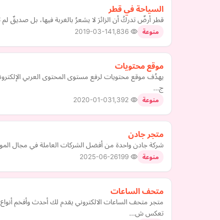
السياحة في قطر
قطر أرضٌ تدركُ أن الزائرَ لا يشعرُ بالغربة فيها، بل صديقٌ لم تل
2019-03-14
1,836
منوعة
موقع محتويات
يهدُف موقع محتويات لرفع مستوى المحتوى العربي الإلكترون
ج…
2020-01-03
1,392
منوعة
متجر جادن
شركة جادن واحدة من أفضل الشركات العاملة في مجال المواد 
2025-06-26
199
منوعة
متحف الساعات
متجر متحف الساعات الالكتروني يقدم لك أحدث وأفخم أنواع 
تعكس ش…