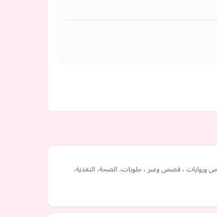
صص وروايات ، قصص وعبر ، حلويات، الصحة، التغذية،