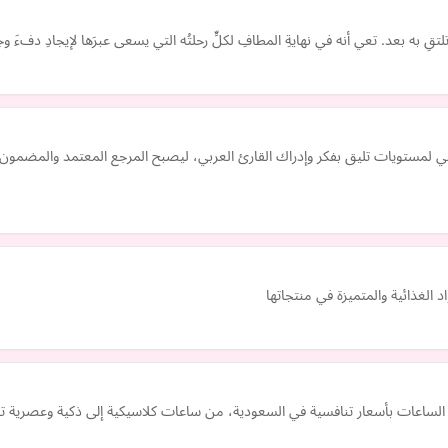
تقِ به بعد. تعي أنه في نهايةِ المطافِ لكلٍّ رحلتُه التي يسعى عبرَها لإيجادِ دفءَ وجه
ي لمستويات تليق بفكر وإدراك القارئ العربي، ليصبح المرجع المعتمد والمضمون
الغذائية والمتميزة في منتجاتها
الساعات بأسعار تنافسية في السعودية، من ساعات كلاسيكية إلى ذكية وعصرية ت