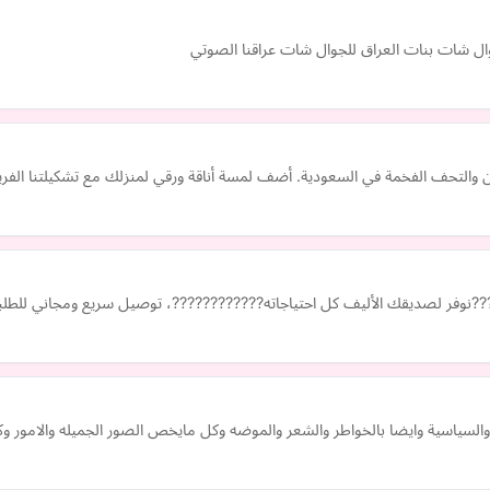
وال شات بنات العراق للجوال شات عراقنا الصوتي
رن والتحف الفخمة في السعودية. أضف لمسة أناقة ورقي لمنزلك مع تشكيلتنا الفر
 الأليف كل احتياجاته????????????، توصيل سريع ومجاني للطلبات فوق 250 ريال! التوصيل داخل الرياض 
ية والسياسية وايضا بالخواطر والشعر والموضه وكل مايخص الصور الجميله والامور 