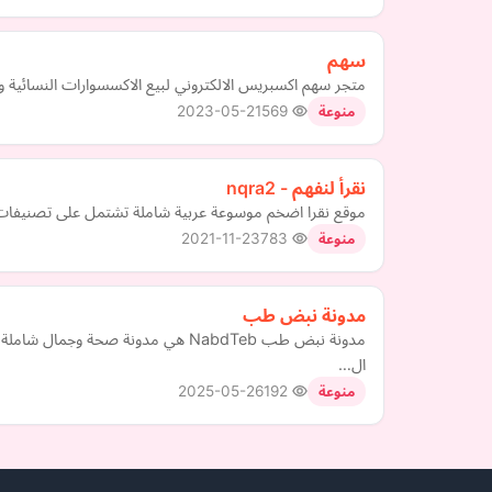
سهم
متجر سهم اكسبريس الالكتروني لبيع الاكسسوارات النسائية ومن
2023-05-21
569
منوعة
نقرأ لنفهم - nqra2
موقع نقرا اضخم موسوعة عربية شاملة تشتمل على تصنيفات
2021-11-23
783
منوعة
مدونة نبض طب
مدونة نبض طب NabdTeb هي مدونة صحة
ال…
2025-05-26
192
منوعة