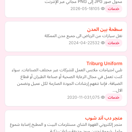
محول صور JPG إلى PNG مجاني عبر الإنترنت
2026-05-18
105
خدمات
سطحة بين المدن
نقل سيارات من الرياض الى جميع مدن الممكلة
2024-04-22
532
خدمات
Triburg Uniform
نلبي احتياجات ملابس العمل للشركات عبر مختلف الصناعات. سواء
كنت تعمل في مجال الرعاية الصحية أو صناعة الطيران أو قطاع
الضيافة، فإننا نتفهم إرشادات الجودة الصارمة لكل عميل ونضمن
الال…
2020-11-03
1,075
خدمات
متجر دب آند شوب
متجر إلكتروني القهوة الشاي مستلزمات البيت و المطبخ إضاءة شموع
حامل شموع تخزين ورود حديقة ساعات ذكية...