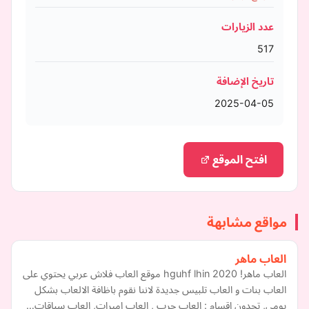
عدد الزيارات
517
تاريخ الإضافة
2025-04-05
افتح الموقع
مواقع مشابهة
العاب ماهر
العاب ماهر! hguhf lhin 2020 موقع العاب فلاش عربي يحتوي على
العاب بنات و العاب تلبيس جديدة لاننا نقوم باظافة الالعاب بشكل
يومي, تجدون اقسام : العاب حرب , العاب اميرات, العاب سباقات…