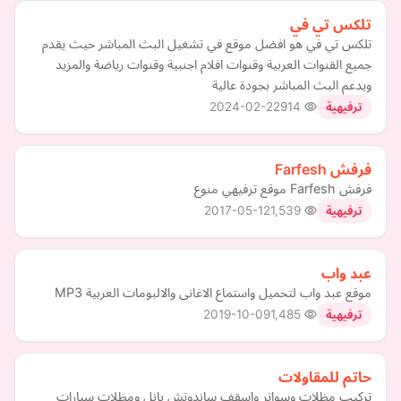
تلكس تي في
تلكس تي في هو افضل موقع في تشغيل البث المباشر حيث يقدم
جميع القنوات العربية وقنوات افلام اجنبية وقنوات رياضة والمزيد
ويدعم البث المباشر بجودة عالية
2024-02-22
914
ترفيهية
فرفش Farfesh
فرفش Farfesh موقع ترفيهي منوع
2017-05-12
1,539
ترفيهية
عبد واب
موقع عبد واب لتحميل واستماع الاغانى والالبومات العربية MP3
2019-10-09
1,485
ترفيهية
حاتم للمقاولات
تركيب مظلات وسواتر واسقف ساندوتش بانل ومظلات سيارات