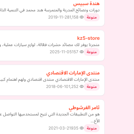
هندة سبيس
دورات ونصائح المدربة والمتمرسة هند محمد في التنمية الذات
2019-11-28
1,158
منوعة
kz5-store
متجرنا يوفر لك مصائد حشرات فعّالة، لوازم سيارات عملية، و
2025-11-05
157
منوعة
منتدى الإمارات الاقتصادي
منتدى الإمارات الاقتصادي منتدى اقتصادي ولهم اهتمام كبير 
2018-06-10
1,252
منوعة
ثامر الفرشوطي
هو من التطبيقات الجديدة التي تتيح لمستخدميها التواصل ع
الأع…
2021-03-21
935
منوعة