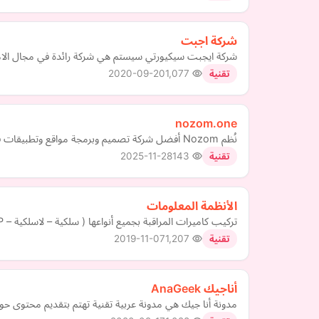
شركة اجبت
شركة ايجبت سيكيورتي سيستم هي شركة رائدة في مجال الام
2020-09-20
1,077
تقنية
nozom.one
نُظم Nozom أفضل شركة تصميم وبرمجة مواقع وتطبيقات في مصر وأتظمة ERP والبرامج المحاسبية والإد
2025-11-28
143
تقنية
الأنظمة المعلومات
تركيب كاميرات المراقبة بجميع أنواعها ( سلكية – لاسلكية – IP ). تركيب أجهزة التسجيل وشاشات العرض وكل ما يتعلق بالنظام الأمني لكاميرات المراقبة.
2019-11-07
1,207
تقنية
مدونة أنا جيك هي مدونة عربية تقنية تهتم بتقديم محتوى ح