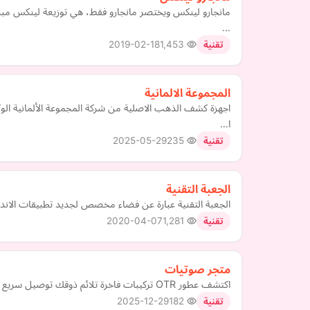
مانجارو لينكس ويختصر مانجارو فقط، هي توزيعة لينكس مبني
…
2019-02-18
1,453
تقنية
المجموعة الالمانية
اجهزة كشف الذهب الاصلية من شركة المجموعة الألمانية الو
ا…
2025-05-29
235
تقنية
الجعبة التقنية
الجعبة التقنية عبارة عن فضاء مخصص لجديد تطبيقات الاندرو
2020-04-07
1,281
تقنية
متجر صوتيات
اكتشف عطور OTR تركيبات فاخرة تلائم ذوقك توصيل سريع داخل السعودية وتغليف أنيق لكل طلب تسوق الآن واختر عطرك المميز
2025-12-29
182
تقنية