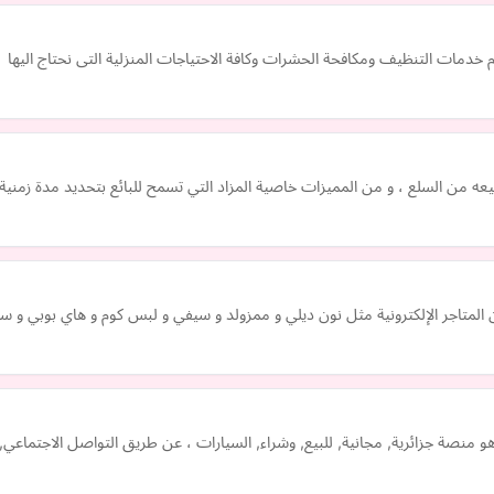
دمات التنظيف ومكافحة الحشرات وكافة الاحتياجات المنزلية التى نحتاج اليها
بيعه من السلع ، و من المميزات خاصية المزاد التي تسمح للبائع بتحديد مدة زم
متاجر الإلكترونية مثل نون ديلي و ممزولد و سيفي و لبس كوم و هاي بوبي و س
 باب السوق, لبيع وشراء السيارات babsook. com ، هو منصة جزائرية, مجانية, للبيع, وشراء, السيارات ، عن طري