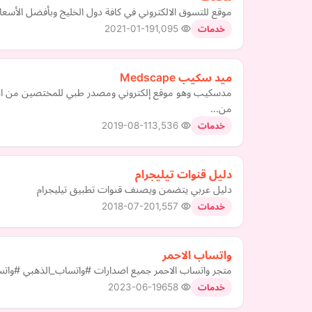
موقع للتسوق الالكتروني في كافة دول الخليج وبأفضل الأسعا
2021-01-19
1,095
خدمات
ميد سكيب Medscape
مدسكيب وهو موقع إلكتروني ومصدر طبي للمختصين من الأطباء
من…
2019-08-11
3,536
خدمات
دليل قنوات تيليجرام
دليل عربي يتضمن ويصنف قنوات تطبيق تيليجرام
2018-07-20
1,557
خدمات
واتساب الاحمر
متجر واتساب الاحمر جميع اصدارات #واتساب_الذهبي #وات
2023-06-19
658
خدمات