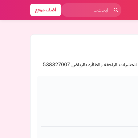
أضف موقع
الزاحفة والطائره بالرياض 538327007