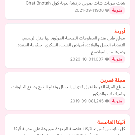
شات بنوتات شات صوتي دردشة بنوتة كول Chat Bnotah.
2021-09-11
906
منوعة
أوردة
موقع طبي يقدم المعلومات الصحية الموثوق بها مثل الريجيم،
التغذية، الحمل والولادة، أمراض القلب، السكري، جرثومة المعدة،
وغيرها من المواضيع.
2020-10-01
1,007
منوعة
مجلة قمرين
موقع المراة العربية الاول للازياء والجمال وتعلم الطبخ وصنع الحلويات
والميك اب والديكور
2019-09-08
1,245
منوعة
أتيكا العاصمة
كل مايخص كمبوند اتيكا العاصمة الجديدة موجودة علي مدونة أتيكا