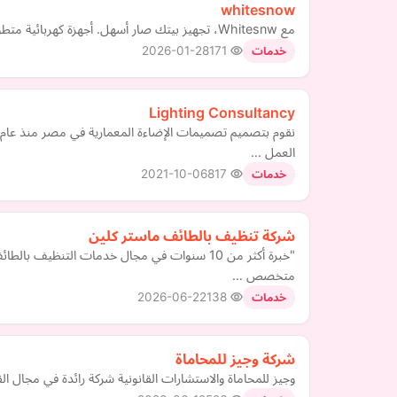
whitesnow
مع Whitesnw، تجهيز بيتك صار أسهل. أجهزة كهربائية متطورة وتكييفات حديثة بجودة عالية وأسعار تنافسية مع خدمة ما بعد البيع تهتم فيك.
2026-01-28
171
خدمات
Lighting Consultancy
العمل …
2021-10-06
817
خدمات
شركة تنظيف بالطائف ماستر كلين
"خبرة أكثر من 10 سنوات في مجال خدمات الت
متخصص …
2026-06-22
138
خدمات
شركة وجيز للمحاماة
وجيز للمحاماة والاستشارات القانونية شركة رائدة في مجال ا