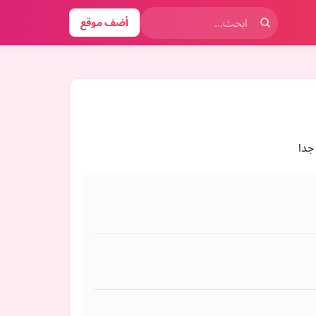
أضف موقع
جدا