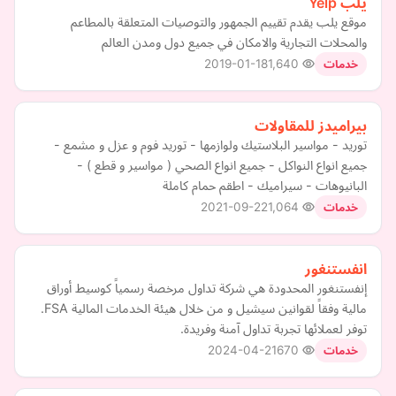
يلب Yelp
موقع يلب يقدم تقييم الجمهور والتوصيات المتعلقة بالمطاعم
والمحلات التجارية والامكان في جميع دول ومدن العالم
2019-01-18
1,640
خدمات
بيراميدز للمقاولات
توريد - مواسير البلاستيك ولوازمها - توريد فوم و عزل و مشمع -
جميع انواع النواكل - جميع انواع الصحي ( مواسير و قطع ) -
البانيوهات - سيراميك - اطقم حمام كاملة
2021-09-22
1,064
خدمات
انفستنغور
إنفستنغور المحدودة هي شركة تداول مرخصة رسمياً كوسيط أوراق
مالية وفقاً لقوانين سيشيل و من خلال هيئة الخدمات المالية FSA.
توفر لعملائها تجربة تداول آمنة وفريدة.
2024-04-21
670
خدمات