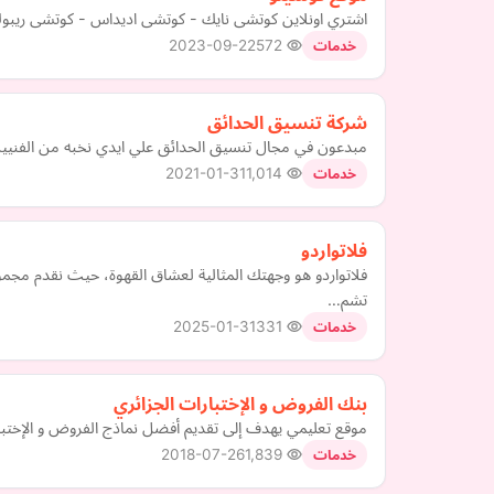
اشتري اونلاين كوتشى نايك - كوتشى اديداس - كوتشى ريبوك
2023-09-22
572
خدمات
شركة تنسيق الحدائق
مبدعون في مجال تنسيق الحدائق علي ايدي نخبه من الفنيين
2021-01-31
1,014
خدمات
فلاتواردو
فلاتواردو هو وجهتك المثالية لعشاق القهوة، حيث نقدم مج
تشم…
2025-01-31
331
خدمات
بنك الفروض و الإختبارات الجزائري
موقع تعليمي يهدف إلى تقديم أفضل نماذج الفروض و الإختبارا
2018-07-26
1,839
خدمات