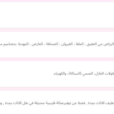
 في الرياض حي العقيق ، الملقا ، القيروان ، الصحافة ، العارض ، المهدية ،بتص
ات العازل، الصحي (السباكة)، والكهرباء.
يف الاثاث بجدة , فضلا عن توفيرعمالة فليبنية محترفة في نقل الاثاث بجدة , 