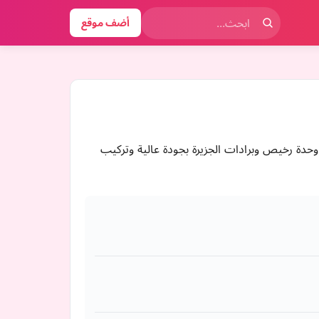
أضف موقع
جر العزيز يوفر عروض مكيفات سبليت مع التركيب وأفضل اسعار برادات الماء السبيل مع خيارات مثل مكيف سبليت 12 وحدة رخيص وبرادات الجزيرة بجودة عالية وتركيب