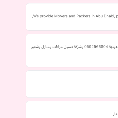
We provide Movers and Packers in Abu Dhabi, p
شركة نقل الاثاث والعفش من افضل شركات نقل عفش بالدمام والخبر والجبيل والاحساءوالظهران والقطيف وجميع مناطق المملكة العربية السعودية 0592566804 وشركة غسيل خزانات ومنازل وشقق
عار