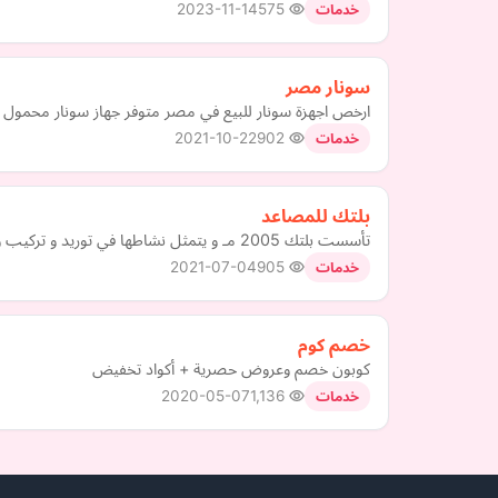
2023-11-14
575
خدمات
سونار مصر
ارخص اجهزة سونار للبيع في مصر متوفر جهاز سونار محمول و جهاز سونار mindray و جهاز سونار صيني كما يوجد اجهزة سونار بيطري و ايضا اجهزة 
2021-10-22
902
خدمات
بلتك للمصاعد
تأسست بلتك 2005 مـ و يتمثل نشاطها في توريد و تركيب و صيانة المصاعد باعلى معايير الجودة و الأمان
2021-07-04
905
خدمات
خصم كوم
كوبون خصم وعروض حصرية + أكواد تخفيض
2020-05-07
1,136
خدمات