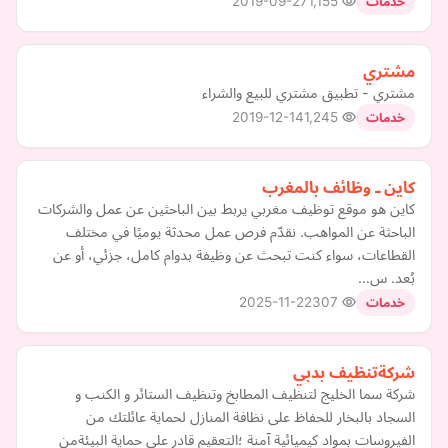
2019-09-27
1,155
خدمات
مشتري
مشتري - تطبيق مشتري للبيع والشراء
2019-12-14
1,245
خدمات
كاين ـ وظائف بالمغرب
كاين هو موقع توظيف مغربي يربط بين الباحثين عن عمل والشركات
الباحثة عن المواهب. نقدّم فرص عمل محدثة يوميًا في مختلف
القطاعات، سواء كنت تبحث عن وظيفة بدوام كامل، جزئي، أو عن
بُعد. س…
2025-11-22
307
خدمات
شركةتنظيف بدبي
شركة سما الخليج لتنظيف المطابخ وتنظيف الستائر و الكنب و
السجاد بالبخار للحفاظ على نظافة المنازل لحماية عائلتك من
الفيروسات بمواد كيميائية آمنة ؛التعقيم قادر على حماية البيئةمن