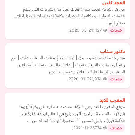
المجد كلين
من هي شركة المجد كلين؟ هناك عدد من الشركات التى تقدم
خدمات التنظيف ومكافحة الحشرات وكافة الاحتياجات المنزلية التى
نحتاج اليها
2020-03-21
1,127
خدمات
دكتور سناب
نقدم خدمات عديدة و مميزة | زيادة عدد إضافات السناب شات | بيع
و شراء حسابات السناب شات | إعلانات السناب شات | مشاهير
السناب و لستة تعارف | فلاتر و عدسات | نشر
2020-01-22
1,074
خدمات
المغرب للابد
موقع المغرب للابد وهي شركة متخصصة مقرها في ولاية أريزونا
بالولايات المتحدة ، ولديها أكبر مزارع في العالم لزراعة الألوة فيرا
(الألوة فيرا) ، والتي تسمى `` المعجزة "نبات" لما له من …
2021-11-28
774
خدمات